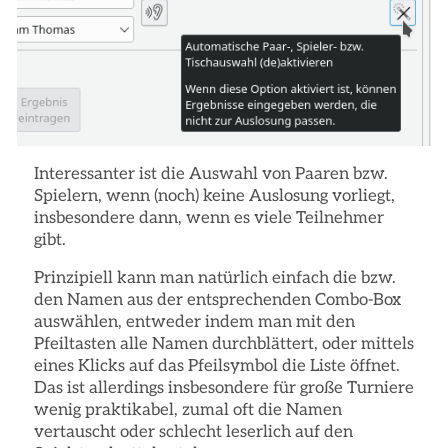
Interessanter ist die Auswahl von Paaren bzw.
Spielern, wenn (noch) keine Auslosung vorliegt,
insbesondere dann, wenn es viele Teilnehmer
gibt.
Prinzipiell kann man natürlich einfach die bzw.
den Namen aus der entsprechenden Combo-Box
auswählen, entweder indem man mit den
Pfeiltasten alle Namen durchblättert, oder mittels
eines Klicks auf das Pfeilsymbol die Liste öffnet.
Das ist allerdings insbesondere für große Turniere
wenig praktikabel, zumal oft die Namen
vertauscht oder schlecht leserlich auf den