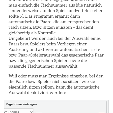
man einfach die Tischnummer aus (die natürlich
sinnvollerweise auf den Spielstandzetteln stehen
sollte ;-). Das Programm ergänzt dann
automatisch die Paare, die am entsprechenden
Tisch sitzen. Bzw. sitzen müssten – das dient
gleichzeitig als Kontrolle.
Umgekehrt werden auch bei der Auswahl eines
Paars bzw. Spielers beim Vorliegen einer
Auslosung und aktivierter automatischer Tisch-
bzw. Paar-/Spielerauswahl das gegenerische Paar
bzw. die gegenerischen Spieler sowie die
passende Tischnummer ausgewählt.
Will oder muss man Ergebnisse eingeben, bei den
die Paare bzw. Spieler nicht so sitzen, wie sie
eigentlich sitzen sollten, kann die automatische
Auswahl deaktiviert werden: