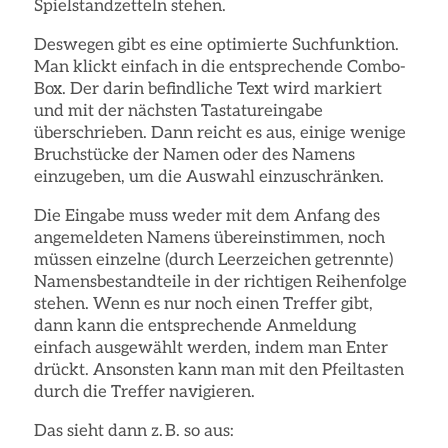
Spielstandzetteln stehen.
Deswegen gibt es eine optimierte Suchfunktion.
Man klickt einfach in die entsprechende Combo-
Box. Der darin befindliche Text wird markiert
und mit der nächsten Tastatureingabe
überschrieben. Dann reicht es aus, einige wenige
Bruchstücke der Namen oder des Namens
einzugeben, um die Auswahl einzuschränken.
Die Eingabe muss weder mit dem Anfang des
angemeldeten Namens übereinstimmen, noch
müssen einzelne (durch Leerzeichen getrennte)
Namensbestandteile in der richtigen Reihenfolge
stehen. Wenn es nur noch einen Treffer gibt,
dann kann die entsprechende Anmeldung
einfach ausgewählt werden, indem man Enter
drückt. Ansonsten kann man mit den Pfeiltasten
durch die Treffer navigieren.
Das sieht dann z. B. so aus: