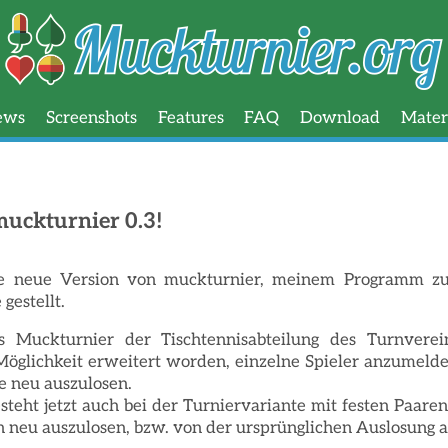
Muckturnier
ews
Screenshots
Features
FAQ
Download
Mater
muckturnier 0.3!
ie neue Version von muckturnier, meinem Programm z
gestellt.
as Muckturnier der Tischtennisabteilung des Turnverei
Möglichkeit erweitert worden, einzelne Spieler anzumeld
 neu auszulosen.
eht jetzt auch bei der Turniervariante mit festen Paaren
 neu auszulosen, bzw. von der ursprünglichen Auslosung 