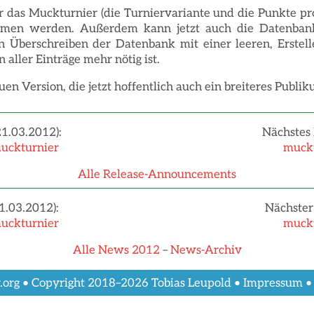
r das Muckturnier (die Turniervariante und die Punkte pr
men werden. Außerdem kann jetzt auch die Datenbank
n Überschreiben der Datenbank mit einer leeren, Erstel
 aller Einträge mehr nötig ist.
en Version, die jetzt hoffentlich auch ein breiteres Publiku
21.03.2012):
Nächstes 
uckturnier
muckt
Alle Release-Announcements
1.03.2012):
Nächster 
uckturnier
muckt
Alle News 2012
–
News-Archiv
.org • Copyright 2018–2026 Tobias Leupold •
Impressum