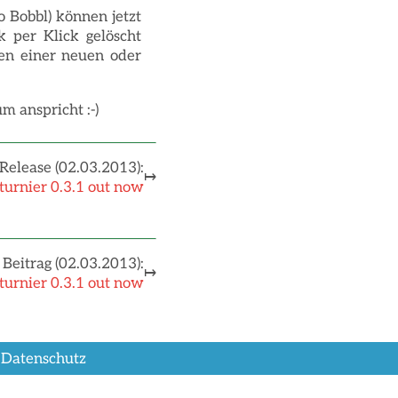
o Bobbl) können jetzt
 per Klick gelöscht
len einer neuen oder
m anspricht :-)
Release (02.03.2013):
↦
urnier 0.3.1 out now
Beitrag (02.03.2013):
↦
urnier 0.3.1 out now
•
Datenschutz